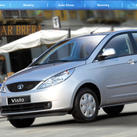
tors
Modely
Auto Show
Novinky