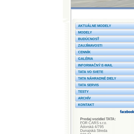
AKTUÁLNE MODELY
MODELY
BUDÚCNOSŤ
ZAUJÍMAVOSTI
CENNÍK
GALÉRIA
INFORMAČNÝ E-MAIL
TATA VO SVETE
TATA NÁHRADNÉ DIELY
TATA SERVIS
TESTY
ARCHÍV
KONTAKT
Predaj vozidiel TATA:
FOR CARS s.r.o.
Ádorská 4/795
Dunajská Streda