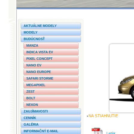
AKTUÁLNE MODELY
MODELY
BUDÚCNOSŤ
MANZA
INDICA VISTA EV
PIXEL CONCEPT
NANO EV
NANO EUROPE
SAFARI STORME
MEGAPIXEL
ZEST
BOLT
NEXON
ZAUJÍMAVOSTI
NA STIAHNUTIE
CENNÍK
GALÉRIA
INFORMAČNÝ E-MAIL
Leták