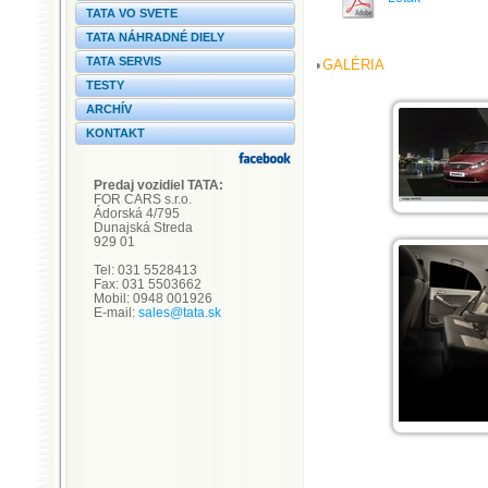
TATA VO SVETE
TATA NÁHRADNÉ DIELY
TATA SERVIS
GALÉRIA
TESTY
ARCHÍV
KONTAKT
Predaj vozidiel TATA:
FOR CARS s.r.o.
Ádorská 4/795
Dunajská Streda
929 01
Tel: 031 5528413
Fax: 031 5503662
Mobil: 0948 001926
E-mail:
sales@tata.sk