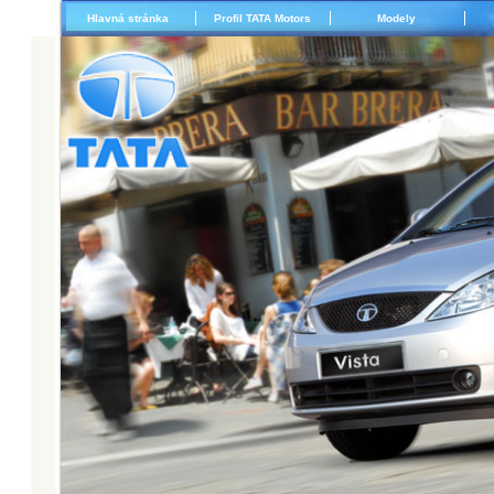
Hlavná stránka
Profil TATA Motors
Modely