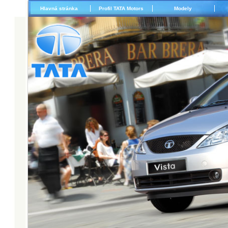
Hlavná stránka
Profil TATA Motors
Modely