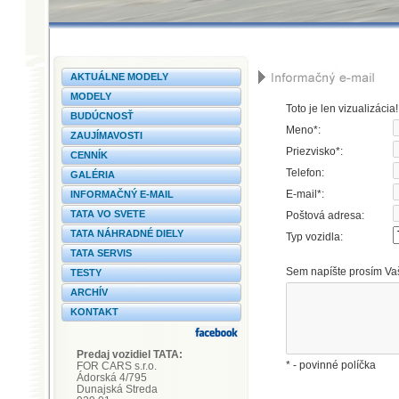
AKTUÁLNE MODELY
MODELY
Toto je len vizualizácia
BUDÚCNOSŤ
Meno*:
ZAUJÍMAVOSTI
Priezvisko*:
CENNÍK
Telefon:
GALÉRIA
E-mail*:
INFORMAČNÝ E-MAIL
TATA VO SVETE
Poštová adresa:
TATA NÁHRADNÉ DIELY
Typ vozidla:
TATA SERVIS
Sem napíšte prosím Vaš
TESTY
ARCHÍV
KONTAKT
Predaj vozidiel TATA:
* - povinné políčka
FOR CARS s.r.o.
Ádorská 4/795
Dunajská Streda