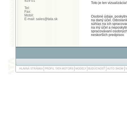
929 01
Toto je len vizualizácia
Tel:
Fax:
Mobil:
Osobné údaje, poskytnu
E-mail: sales@tata.sk
na daný účel. Odoslaní
súhlas na ich spracov
na iný účel a neposkyt
spracovávaní osobných
neskorších predpisov.
HLAVNÁ STRÁNKA
PROFIL TATA MOTORS
MODELY
BUDÚCNOSŤ
AUTO SHOW