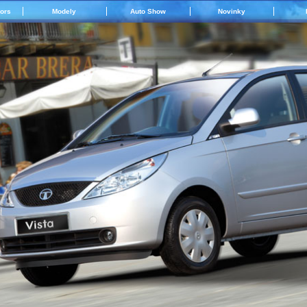
tors
Modely
Auto Show
Novinky