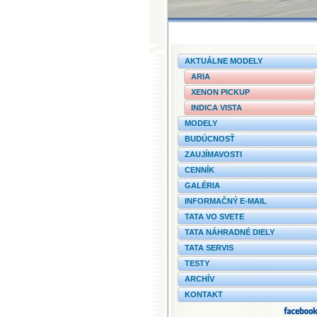
AKTUÁLNE MODELY
ARIA
XENON PICKUP
INDICA VISTA
MODELY
BUDÚCNOSŤ
ZAUJÍMAVOSTI
CENNÍK
GALÉRIA
INFORMAČNÝ E-MAIL
TATA VO SVETE
TATA NÁHRADNÉ DIELY
TATA SERVIS
TESTY
ARCHÍV
KONTAKT