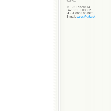
929 01
Tel: 031 5528413
Fax: 031 5503662
Mobil: 0948 001926
E-mail:
sales@tata.sk