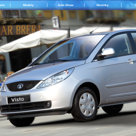
tors
Modely
Auto Show
Novinky