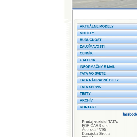
AKTUÁLNE MODELY
MODELY
BUDÚCNOSŤ
ZAUJÍMAVOSTI
CENNÍK
GALÉRIA
INFORMAČNÝ E-MAIL
TATA VO SVETE
TATA NÁHRADNÉ DIELY
TATA SERVIS
TESTY
ARCHÍV
KONTAKT
Predaj vozidiel TATA:
FOR CARS s.r.o.
Ádorská 4/795
Dunajská Streda