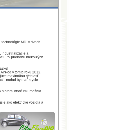
ou technológie MDI v dvoch
 industrializácie a
káciu "v priebehu niekoľkých
ťažké!
 AirPod v tomto roku 2012.
kajúce maximálnu rýchlosť
cií, mohol by mať krycie
a Motors, ktoré im umožnia
šie ako elektrické vozidlá a