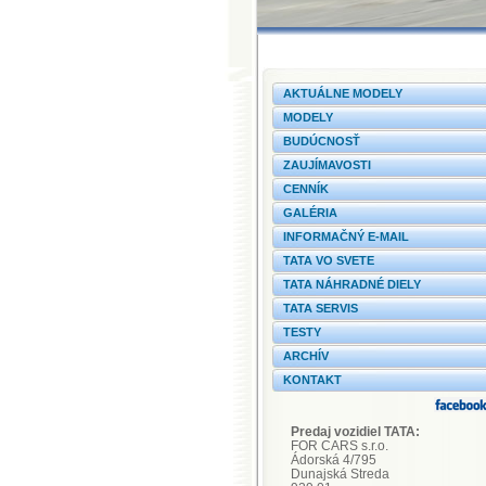
AKTUÁLNE MODELY
MODELY
BUDÚCNOSŤ
ZAUJÍMAVOSTI
CENNÍK
GALÉRIA
INFORMAČNÝ E-MAIL
TATA VO SVETE
TATA NÁHRADNÉ DIELY
TATA SERVIS
TESTY
ARCHÍV
KONTAKT
Predaj vozidiel TATA:
FOR CARS s.r.o.
Ádorská 4/795
Dunajská Streda