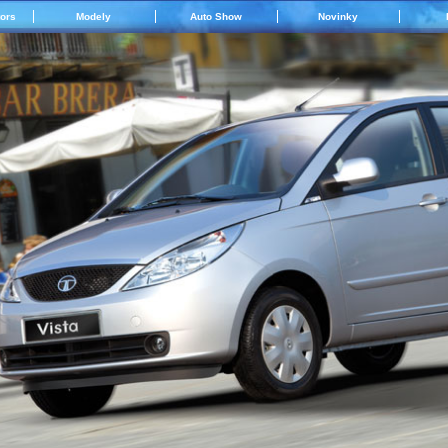
tors
Modely
Auto Show
Novinky