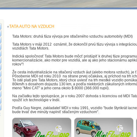
TATA AUTO NA VZDUCH
Tata Motors: druhá fáza vývoja pre stlačeného vzduchu automobily (MDI)
Tata Motors v máji 2012 oznámil, že dokončil prvú fázu vývoja s integráci
vozidlách Tata Motors.
Indická spoločnosť Tata Motors bude môcť pristúpiť k druhej fáze programu,
komercionalizácie, ako motor pre vozidlá, ale aj ako jeho stacionárnu apli
rokov"!
Že cesta industrializácie na stlačený vzduch áut (alebo motora vzduch), je 
Pôsobenie MDI od roku 2010 na strane prvej očakáva, aj príchod na trh ich
To isté platí pre Tata Motors, ktorý chce uviesť na trh mestké vozidlo ponú
80km/h s dosahom dojazdu 130 km, a podľa niektorých zákulisných informá
meno "Mini CAT" a jeho cena okolo $ 8000 (366.000 rupií).
Na začiatku tejto spolupráce, je v roku 2007 dohoda s licenciou od MDI Tat
využiť ich technológie v Indii.
Podľa Guy Negre, zakladateľ MDI v roku 1991, vozidlo "bude štyrikrát lacnej
bude trvať dve minúty naplniť stlačeným vzduchom".