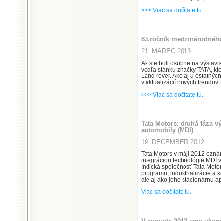
>>> Viac sa dočítate tu.
83.ročník medzinárodného
21. MAREC 2013
Ak ste boli osobne na výstavis
vedľa stánku značky TATA, kt
Land rover. Ako aj u ostatnýc
v aktualizácií nových trendov.
>>> Viac sa dočítate tu.
Tata Motors: druhá fáza v
automobily (MDI)
19. DECEMBER 2012
Tata Motors v máji 2012 oznám
integráciou technológie MDI v
Indická spoločnosť Tata Motor
programu, industrializácie a 
ale aj ako jeho stacionárnu ap
Viac sa dočítate tu.
V auguste 2012 sme ukonč