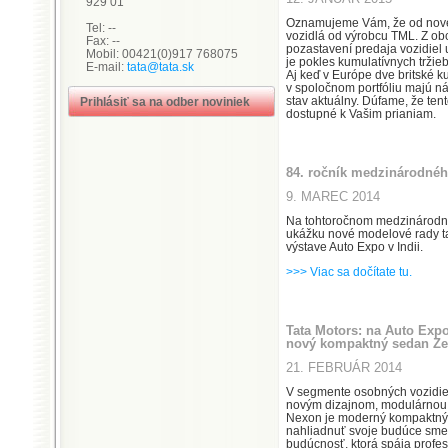
929 01
Oznamujeme Vám, že od nové
Tel: --
vozidlá od výrobcu TML. Z ob
Fax: --
pozastavení predaja vozidiel
Mobil: 00421(0)917 768075
je pokles kumulatívnych tržie
E-mail:
tata@tata.sk
Aj keď v Európe dve britské k
v spoločnom portfóliu majú n
stav aktuálny. Dúfame, že ten
Prihlásiť sa na odber noviniek
dostupné k Vašim prianiam.
84. ročník medzinárodnéh
9. MAREC 2014
Na tohtoročnom medzinárodno
ukážku nové modelové rady ta
výstave Auto Expo v Indii.
>>> Viac sa dočítate tu.
Tata Motors: na Auto Expo
nový kompaktný sedan Zes
21. FEBRUÁR 2014
V segmente osobných vozidiel
novým dizajnom, modulárnou 
Nexon je moderný kompaktný 
nahliadnuť svoje budúce smer
budúcnosť, ktorá spája profe