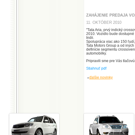
ZAHÁJENIE PREDAJA VOZI
11. OKTÓBER 2010
"Tata Aria, prvý indický crosso
2010. Vozidlo bude dostupné 
Indii.
Spolupráca viac ako 150 ľudí,
Tata Motors Group a od iných 
definície segmentu crossover
automobilky.
Pripravili sme pre Vás tlačovú
Stiahnuť pdf
ďalšie novinky