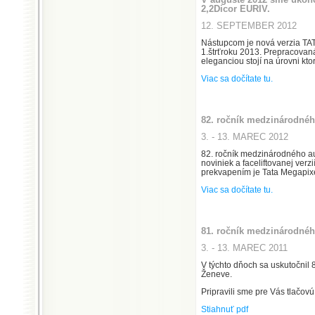
2,2Dicor EURIV.
12. SEPTEMBER 2012
Nástupcom je nová verzia T
1.štrťroku 2013. Prepracovan
eleganciou stojí na úrovni kto
Viac sa dočítate tu.
82. ročník medzinárodnéh
3. - 13. MAREC 2012
82. ročník medzinárodného a
noviniek a faceliftovanej ver
prekvapením je Tata Megapixe
Viac sa dočítate tu.
81. ročník medzinárodnéh
3. - 13. MAREC 2011
V týchto dňoch sa uskutočnil
Ženeve.
Pripravili sme pre Vás tlačovú
Stiahnuť pdf