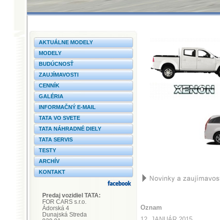
AKTUÁLNE MODELY
MODELY
BUDÚCNOSŤ
ZAUJÍMAVOSTI
CENNÍK
GALÉRIA
INFORMAČNÝ E-MAIL
TATA VO SVETE
TATA NÁHRADNÉ DIELY
TATA SERVIS
TESTY
ARCHÍV
KONTAKT
Predaj vozidiel TATA:
FOR CARS s.r.o.
Oznam
Ádorská 4
Dunajská Streda
12. JANUÁR 2015